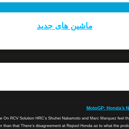
ماشین های جدید
MotoGP: Honda’s N
 On RCV Solution HRC’s Shuhei Nakamoto and Marc Marquez feel the i
r than that There’s disagreement at Repsol Honda as to what the prob