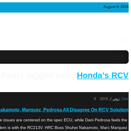
August 6, 2026
خودرو
Posts tagged with:
Honda’s RCV
Date:
ژوئن 2, 2016
0
akamoto, Marquez, Pedrosa All Disagree On RCV Solution
ssues are centered on the spec ECU, while Dani Pedrosa feels the
lem is with the RC213V. HRC Boss Shuhei Nakamoto, Marc Marquez […]