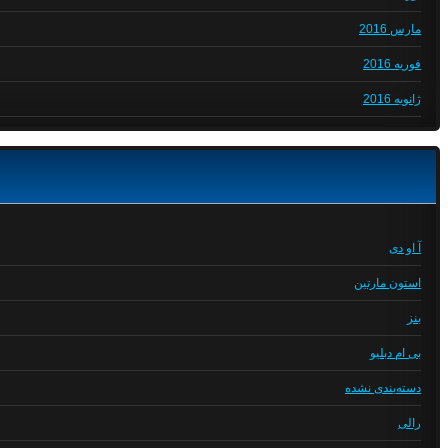
مارس 2016
فوریه 2016
ژانویه 2016
آ او دی
استون مارتین
بنز
بی ام دبلیو
دسته‌بندی نشده
رالی