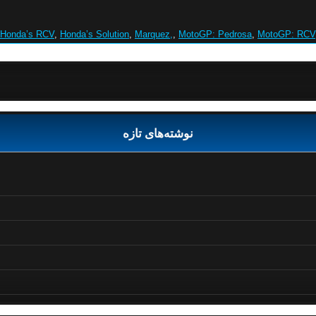
Honda’s RCV
,
Honda’s Solution
,
Marquez,
,
MotoGP: Pedrosa
,
MotoGP: RCV
نوشته‌های تازه