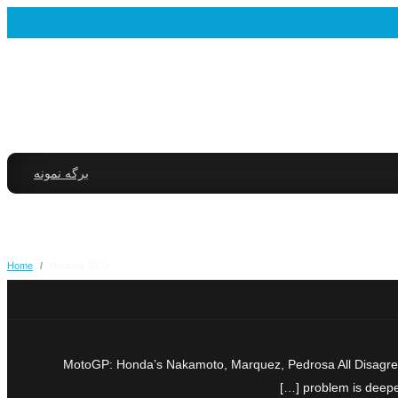
برگه نمونه
Home
/
Honda’s RCV
MotoGP: Honda’s Nakamoto, Marquez, Pedrosa All Disagree
problem is deepe