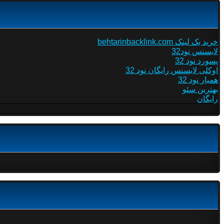
خرید بک لینک behtarinbacklink.com
لایسنس نود32
پسورد نود 32
اوکلی لایسنس رایگان نود 32
همیار نود 32
بهترین سئو
رایگان