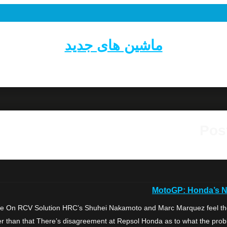
ماشین های جدید
Pos
MotoGP: Honda’s N
 On RCV Solution HRC’s Shuhei Nakamoto and Marc Marquez feel the i
r than that There’s disagreement at Repsol Honda as to what the prob