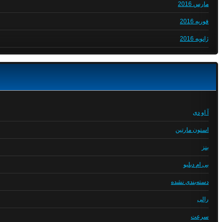
مارس 2016
فوریه 2016
ژانویه 2016
آ او دی
استون مارتین
بنز
بی ام دبلیو
دسته‌بندی نشده
رالی
سرعت