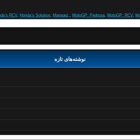
da’s RCV
,
Honda’s Solution
,
Marquez,
,
MotoGP: Pedrosa
,
MotoGP: RCV
,
Mo
نوشته‌های تازه