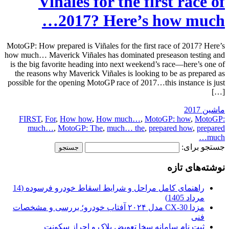
Viñales for the first race of
2017? Here’s how much…
MotoGP: How prepared is Viñales for the first race of 2017? Here’s
how much… Maverick Viñales has dominated preseason testing and
is the big favorite heading into next weekend’s race—here’s one of
the reasons why Maverick Viñales is looking to be as prepared as
possible for the opening MotoGP race of 2017…this instance is just
[…]
ماشین 2017
FIRST
,
For
,
How how
,
How much…
,
MotoGP: how
,
MotoGP:
much…
,
MotoGP: The
,
much… the
,
prepared how
,
prepared
much…
جستجو برای:
نوشته‌های تازه
راهنمای کامل مراحل و شرایط اسقاط خودرو فرسوده (14
مرداد 1405)
مزدا CX-30 مدل ۲۰۲۴ آفتاب خودرو؛ بررسی و مشخصات
فنی
ثبت نام سامانه سخا تعویض پلاک و احراز سکونت