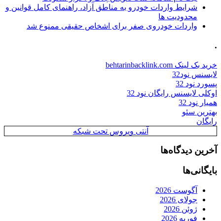
شرایط واردات خودرو به مناطق آزاد، راهنمای کامل قوانین و
محدودیت ها
واردات خودروی صفر برای اشخاص حقیقی ممنوع شد
.
خرید بک لینک behtarinbacklink.com
لایسنس نود32
پسورد نود 32
اوکلی لایسنس رایگان نود 32
همیار نود 32
بهترین سئو
رایگان
آنتی ویروس تحت شبکه
آخرین دیدگاه‌ها
بایگانی‌ها
آگوست 2026
جولای 2026
ژوئن 2026
فوریه 2026