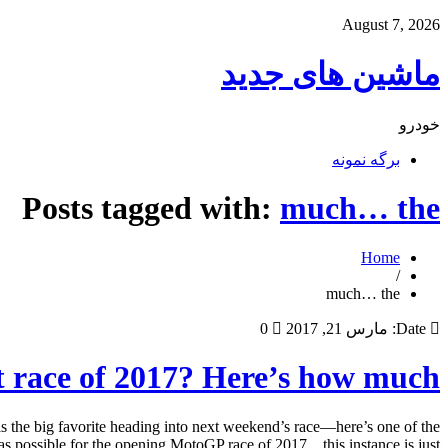
August 7, 2026
ماشین های جدید
خودرو
برگه نمونه
Posts tagged with:
much… the
Home
/
much… the
Date:
مارس 21, 2017
0
t race of 2017? Here’s how much…
 the big favorite heading into next weekend’s race—here’s one of the
 possible for the opening MotoGP race of 2017…this instance is just […]