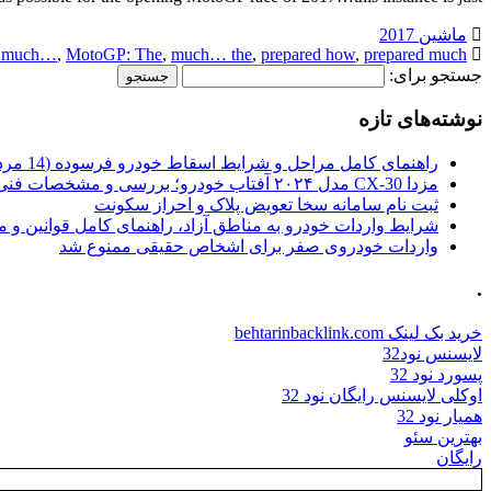
ماشین 2017
 much…
,
MotoGP: The
,
much… the
,
prepared how
,
prepared much…
جستجو برای:
نوشته‌های تازه
راهنمای کامل مراحل و شرایط اسقاط خودرو فرسوده (14 مرداد 1405)
مزدا CX-30 مدل ۲۰۲۴ آفتاب خودرو؛ بررسی و مشخصات فنی
ثبت نام سامانه سخا تعویض پلاک و احراز سکونت
شرایط واردات خودرو به مناطق آزاد، راهنمای کامل قوانین و 
واردات خودروی صفر برای اشخاص حقیقی ممنوع شد
.
خرید بک لینک behtarinbacklink.com
لایسنس نود32
پسورد نود 32
اوکلی لایسنس رایگان نود 32
همیار نود 32
بهترین سئو
رایگان