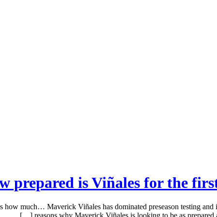
prepared is Viñales for the firs
’s how much… Maverick Viñales has dominated preseason testing and is
reasons why Maverick Viñales is looking to be as prepared as