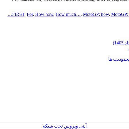
FIRST
,
For
,
How how
,
How much…
,
MotoGP: how
,
MotoGP:
محدودیت ها
آنتی ویروس تحت شبکه