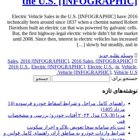
the U.S. [INFOGRAPHIC]
2016 Electric Vehicle Sales in the U.S. [INFOGRAPHIC] have
technically been around since 1837 when a chemist named Robert
Davidson built an electric car that was powered by galvanic cells.
But, the first highway-legal electric vehicle didn’t hit the market
until 2008. Since then, interest in electric vehicles has increased
slowly but steadily, and in […]
وسیله نقلیه جدید
,
2016 [INFOGRAPHIC]
,
2016 Sales
,
[INFOGRAPHIC] Sales
2016 U.S.
,
Electric [INFOGRAPHIC]
,
Electric U.S.
,
in
,
Vehicle
,
Vehicle [INFOGRAPHIC]
,
Vehicle U.S.
جستجو برای:
نوشته‌های تازه
راهنمای کامل مراحل و شرایط اسقاط خودرو فرسوده (14
مرداد 1405)
مزدا CX-30 مدل ۲۰۲۴ آفتاب خودرو؛ بررسی و مشخصات
فنی
ثبت نام سامانه سخا تعویض پلاک و احراز سکونت
شرایط واردات خودرو به مناطق آزاد، راهنمای کامل قوانین و
محدودیت ها