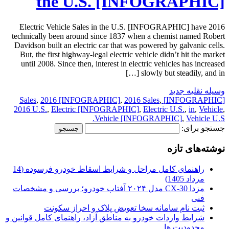
the U.S. [INFOGRAPHIC]
2016 Electric Vehicle Sales in the U.S. [INFOGRAPHIC] have
technically been around since 1837 when a chemist named Robert
Davidson built an electric car that was powered by galvanic cells.
But, the first highway-legal electric vehicle didn’t hit the market
until 2008. Since then, interest in electric vehicles has increased
slowly but steadily, and in […]
وسیله نقلیه جدید
,
2016 [INFOGRAPHIC]
,
2016 Sales
,
[INFOGRAPHIC] Sales
2016 U.S.
,
Electric [INFOGRAPHIC]
,
Electric U.S.
,
in
,
Vehicle
,
Vehicle [INFOGRAPHIC]
,
Vehicle U.S.
جستجو برای:
نوشته‌های تازه
راهنمای کامل مراحل و شرایط اسقاط خودرو فرسوده (14
مرداد 1405)
مزدا CX-30 مدل ۲۰۲۴ آفتاب خودرو؛ بررسی و مشخصات
فنی
ثبت نام سامانه سخا تعویض پلاک و احراز سکونت
شرایط واردات خودرو به مناطق آزاد، راهنمای کامل قوانین و
محدودیت ها