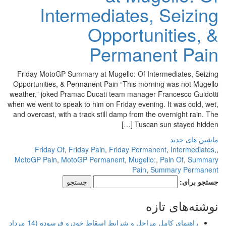
Intermediates, Seizing
Opportunities, &
Permanent Pain
Friday MotoGP Summary at Mugello: Of Intermediates, Seizing
Opportunities, & Permanent Pain “This morning was not Mugello
weather,” joked Pramac Ducati team manager Francesco Guidotti
when we went to speak to him on Friday evening. It was cold, wet,
and overcast, with a track still damp from the overnight rain. The
Tuscan sun stayed hidden […]
ماشین های جدید
Friday Of
,
Friday Pain
,
Friday Permanent
,
Intermediates,
,
MotoGP Pain
,
MotoGP Permanent
,
Mugello:
,
Pain Of
,
Summary
Pain
,
Summary Permanent
جستجو برای:
نوشته‌های تازه
راهنمای کامل مراحل و شرایط اسقاط خودرو فرسوده (14 مرداد