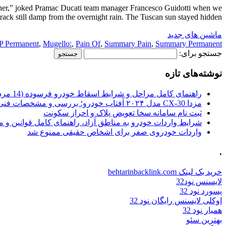
her,” joked Pramac Ducati team manager Francesco Guidotti when we
ack still damp from the overnight rain. The Tuscan sun stayed hidden […]
ماشین های جدید
 Permanent
,
Mugello:
,
Pain Of
,
Summary Pain
,
Summary Permanent
جستجو برای:
نوشته‌های تازه
راهنمای کامل مراحل و شرایط اسقاط خودرو فرسوده (14 مرداد 1405)
مزدا CX-30 مدل ۲۰۲۴ آفتاب خودرو؛ بررسی و مشخصات فنی
ثبت نام سامانه سخا تعویض پلاک و احراز سکونت
شرایط واردات خودرو به مناطق آزاد، راهنمای کامل قوانین و 
واردات خودروی صفر برای اشخاص حقیقی ممنوع شد
.
خرید بک لینک behtarinbacklink.com
لایسنس نود32
پسورد نود 32
اوکلی لایسنس رایگان نود 32
همیار نود 32
بهترین سئو