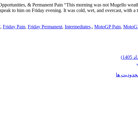
Opportunities, & Permanent Pain “This morning was not Mugello weat
speak to him on Friday evening. It was cold, wet, and overcast, with a tr
f
,
Friday Pain
,
Friday Permanent
,
Intermediates,
,
MotoGP Pain
,
MotoGP
محدودیت ها