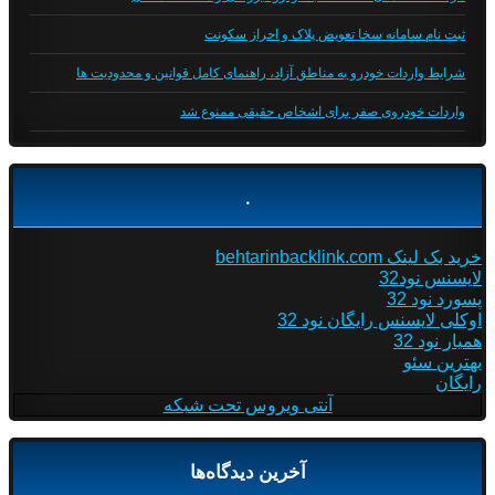
ثبت نام سامانه سخا تعویض پلاک و احراز سکونت
شرایط واردات خودرو به مناطق آزاد، راهنمای کامل قوانین و محدودیت ها
واردات خودروی صفر برای اشخاص حقیقی ممنوع شد
.
خرید بک لینک behtarinbacklink.com
لایسنس نود32
پسورد نود 32
اوکلی لایسنس رایگان نود 32
همیار نود 32
بهترین سئو
رایگان
آنتی ویروس تحت شبکه
آخرین دیدگاه‌ها