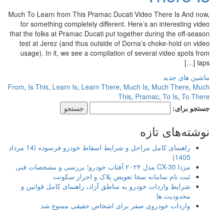
Much To Learn from This Pramac Ducati Video There Is And now,
for something completely different. Here’s an interesting video
that the folks at Pramac Ducati put together during the off-season
test at Jerez (and thus outside of Dorna’s choke-hold on video
usage). In it, we see a compilation of several video spots from
laps […]
ماشین های جدید
From
,
Is This
,
Learn Is
,
Learn There
,
Much Is
,
Much There
,
Much
This
,
Pramac
,
To Is
,
To There
جستجو برای:
نوشته‌های تازه
راهنمای کامل مراحل و شرایط اسقاط خودرو فرسوده (14 مرداد
1405)
مزدا CX-30 مدل ۲۰۲۴ آفتاب خودرو؛ بررسی و مشخصات فنی
ثبت نام سامانه سخا تعویض پلاک و احراز سکونت
شرایط واردات خودرو به مناطق آزاد، راهنمای کامل قوانین و
محدودیت ها
واردات خودروی صفر برای اشخاص حقیقی ممنوع شد