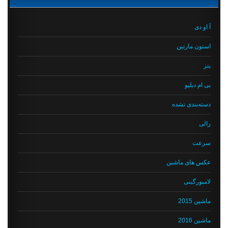
آ او دی
استون مارتین
بنز
بی ام دبلیو
دسته‌بندی نشده
رالی
سرعت
عکس های ماشین
لامبورگینی
ماشین 2015
ماشین 2016