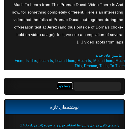
Much To Learn from This Pramac Ducati Video There Is And
now, for something completely different. Here’s an interesting
video that the folks at Pramac Ducati put together during the
off-season test at Jerez (and thus outside of Dorna’s choke-
hold on video usage). In it, we see a compilation of several
video spots from laps […]
ماشین های جدید
From
,
Is This
,
Learn Is
,
Learn There
,
Much Is
,
Much There
,
Much
This
,
Pramac
,
To Is
,
To There
جستجو
برای:
نوشته‌های تازه
راهنمای کامل مراحل و شرایط اسقاط خودرو فرسوده (14 مرداد 1405)