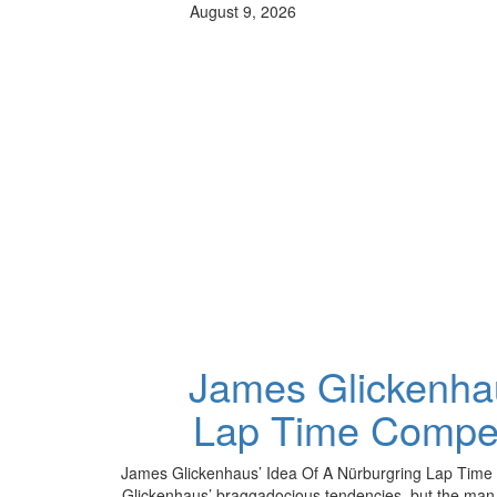
August 9, 2026
James Glickenhau
Lap Time Compet
James Glickenhaus’ Idea Of A Nürburgring Lap Time 
Glickenhaus’ braggadocious tendencies, but the man 