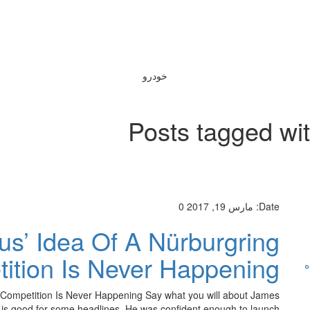
خودرو
Posts tagged wi
Date:
مارس 19, 2017
0
s’ Idea Of A Nürburgring
ition Is Never Happening
ه
Competition Is Never Happening Say what you will about James
is good for some headlines. He was confident enough to launch