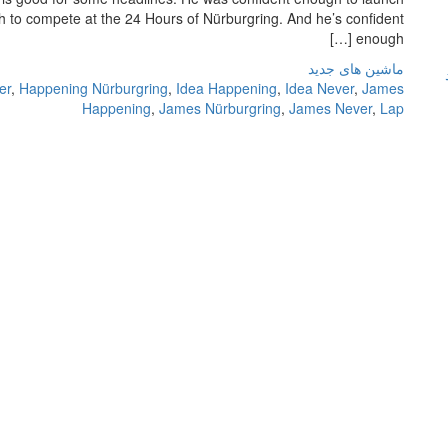
 to compete at the 24 Hours of Nürburgring. And he’s confident
enough […]
ماشین های جدید
er
,
Happening Nürburgring
,
Idea Happening
,
Idea Never
,
James
Happening
,
James Nürburgring
,
James Never
,
Lap