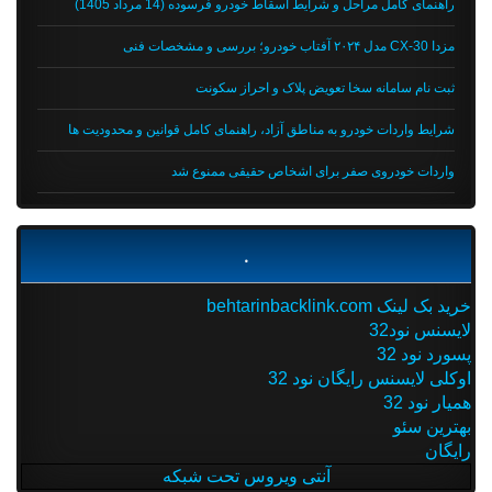
راهنمای کامل مراحل و شرایط اسقاط خودرو فرسوده (14 مرداد 1405)
مزدا CX-30 مدل ۲۰۲۴ آفتاب خودرو؛ بررسی و مشخصات فنی
ثبت نام سامانه سخا تعویض پلاک و احراز سکونت
شرایط واردات خودرو به مناطق آزاد، راهنمای کامل قوانین و محدودیت ها
واردات خودروی صفر برای اشخاص حقیقی ممنوع شد
.
خرید بک لینک behtarinbacklink.com
لایسنس نود32
پسورد نود 32
اوکلی لایسنس رایگان نود 32
همیار نود 32
بهترین سئو
رایگان
آنتی ویروس تحت شبکه