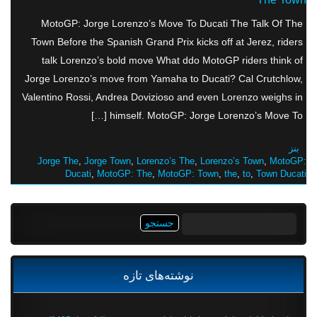
MotoGP: Jorge Lorenzo’s Move To Ducati The Talk Of The
Town Before the Spanish Grand Prix kicks off at Jerez, riders
talk Lorenzo’s bold move What ddo MotoGP riders think of
Jorge Lorenzo’s move from Yamaha to Ducati? Cal Crutchlow,
Valentino Rossi, Andrea Dovizioso and even Lorenzo weighs in
himself. MotoGP: Jorge Lorenzo’s Move To […]
بنز
Jorge The
,
Jorge Town
,
Lorenzo’s The
,
Lorenzo’s Town
,
MotoGP:
Ducati
,
MotoGP: The
,
MotoGP: Town
,
the
,
to
,
Town Ducati
جستجو
برای:
نوشته‌های تازه