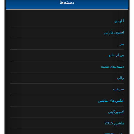
دسته‌ها
آ او دی
استون مارتین
بنز
بی ام دبلیو
دسته‌بندی نشده
رالی
سرعت
عکس های ماشین
لامبورگینی
ماشین 2015