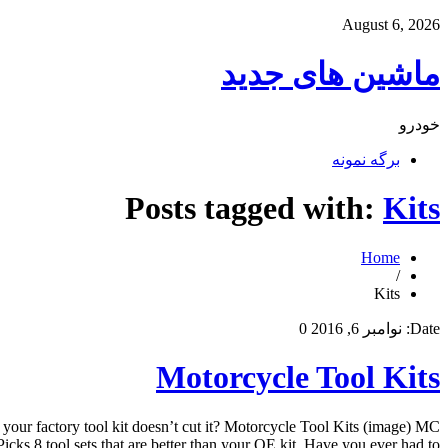
August 6, 2026
ماشین های جدید
خودرو
برگه نمونه
Posts tagged with:
Kits
Home
/
Kits
Date:
نوامبر 6, 2016
0
Motorcycle Tool Kits
 your factory tool kit doesn’t cut it? Motorcycle Tool Kits (image) MC
Picks 8 tool sets that are better than your OE kit. Have you ever had to […]