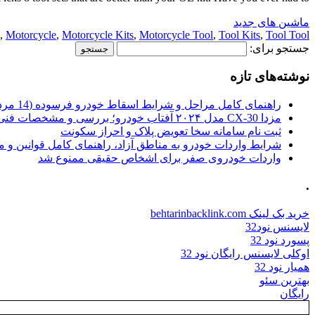
ماشین های جدید
,
Motorcycle
,
Motorcycle Kits
,
Motorcycle Tool
,
Tool Kits
,
Tool Tool
جستجو برای:
نوشته‌های تازه
راهنمای کامل مراحل و شرایط اسقاط خودرو فرسوده (14 مرداد 1405)
مزدا CX-30 مدل ۲۰۲۴ آفتاب خودرو؛ بررسی و مشخصات فنی
ثبت نام سامانه سخا تعویض پلاک و احراز سکونت
شرایط واردات خودرو به مناطق آزاد، راهنمای کامل قوانین و 
واردات خودروی صفر برای اشخاص حقیقی ممنوع شد
.
خرید بک لینک behtarinbacklink.com
لایسنس نود32
پسورد نود 32
اوکلی لایسنس رایگان نود 32
همیار نود 32
بهترین سئو
رایگان