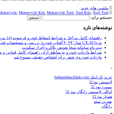
ماشین های جدید
Motorcycle
,
Motorcycle Kits
,
Motorcycle Tool
,
Tool Kits
,
Tool Tool
جستجو برای:
نوشته‌های تازه
راهنمای کامل مراحل و شرایط اسقاط خودرو فرسوده (14 مرداد 1405)
مزدا CX-30 مدل ۲۰۲۴ آفتاب خودرو؛ بررسی و مشخصات فنی
ثبت نام سامانه سخا تعویض پلاک و احراز سکونت
شرایط واردات خودرو به مناطق آزاد، راهنمای کامل قوانین و 
واردات خودروی صفر برای اشخاص حقیقی ممنوع شد
.
خرید بک لینک behtarinbacklink.com
لایسنس نود32
پسورد نود 32
اوکلی لایسنس رایگان نود 32
همیار نود 32
بهترین سئو
رایگان