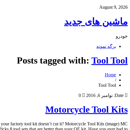
August 9, 2026
ماشین های جدید
خودرو
برگه نمونه
Posts tagged with:
Tool Tool
Home
/
Tool Tool
Date:
نوامبر 6, 2016
0
Motorcycle Tool Kits
 your factory tool kit doesn’t cut it? Motorcycle Tool Kits (image) MC
Picks 8 tool sets that are better than your OE kit. Have you ever had to […]