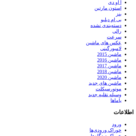
آ او دی
استون مارتین
بنز
بی ام دبلیو
دسته‌بندی نشده
رالی
سرعت
عکس های ماشین
لامبورگینی
ماشین 2015
ماشین 2016
ماشین 2017
ماشین 2018
ماشین 2020
ماشین های جدید
موتورسیکلت
وسیله نقلیه جدید
یاماها
اطلاعات
ورود
خوراک ورودی‌ها
خوراک دیدگاه‌ها