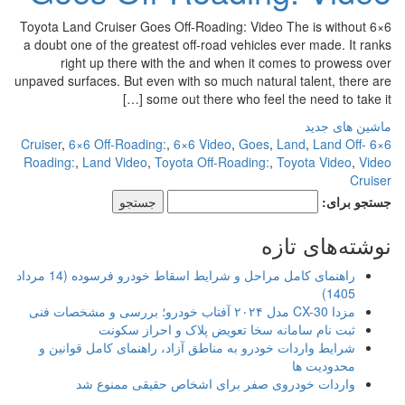
6×6 Toyota Land Cruiser Goes Off-Roading: Video The is without
a doubt one of the greatest off-road vehicles ever made. It ranks
right up there with the and when it comes to prowess over
unpaved surfaces. But even with so much natural talent, there are
some out there who feel the need to take it […]
ماشین های جدید
,
6×6 Off-Roading:
,
6×6 Video
,
Goes
,
Land
,
Land Off-
6×6 Cruiser
Roading:
,
Land Video
,
Toyota Off-Roading:
,
Toyota Video
,
Video
Cruiser
جستجو برای:
نوشته‌های تازه
راهنمای کامل مراحل و شرایط اسقاط خودرو فرسوده (14 مرداد
1405)
مزدا CX-30 مدل ۲۰۲۴ آفتاب خودرو؛ بررسی و مشخصات فنی
ثبت نام سامانه سخا تعویض پلاک و احراز سکونت
شرایط واردات خودرو به مناطق آزاد، راهنمای کامل قوانین و
محدودیت ها
واردات خودروی صفر برای اشخاص حقیقی ممنوع شد