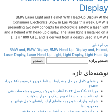
Display
BMW Laser Light and Helmet With Head-Up Display At the
Consumer Electronics Show in Las Vegas this week, BMW is
presenting two new concepts for motorcycle safety: a laser light
and a helmet with head-up display. The laser light is installed on a
K 1600 GTL, and is derived from a design used in BMW’s […]
بی ام دبلیو
BMW and
,
BMW Display
,
BMW Head-Up
,
Display and
,
Helmet
,
Laser Display
,
Laser Head-Up
,
Light
,
Light Display
,
Light Head-Up
جستجو برای:
نوشته‌های تازه
راهنمای کامل مراحل و شرایط اسقاط خودرو فرسوده (14 مرداد
1405)
مزدا CX-30 مدل ۲۰۲۴ آفتاب خودرو؛ بررسی و مشخصات فنی
ثبت نام سامانه سخا تعویض پلاک و احراز سکونت
شرایط واردات خودرو به مناطق آزاد، راهنمای کامل قوانین و
محدودیت ها
واردات خودروی صفر برای اشخاص حقیقی ممنوع شد