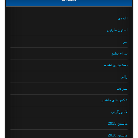
آ او دی
استون مارتین
بنز
بی ام دبلیو
دسته‌بندی نشده
رالی
سرعت
عکس های ماشین
لامبورگینی
ماشین 2015
ماشین 2016