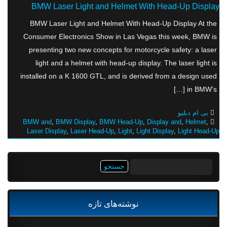
BMW Laser Light and Helmet With Head-Up Display
BMW Laser Light and Helmet With Head-Up Display At the
Consumer Electronics Show in Las Vegas this week, BMW is
presenting two new concepts for motorcycle safety: a laser
light and a helmet with head-up display. The laser light is
installed on a K 1600 GTL, and is derived from a design used
in BMW’s […]
بی ام دبلیو
BMW and
,
BMW Display
,
BMW Head-Up
,
Display and
,
Helmet
,
Laser Display
,
Laser Head-Up
,
Light
,
Light Display
,
Light Head-Up
جستجو
برای:
نوشته‌های تازه