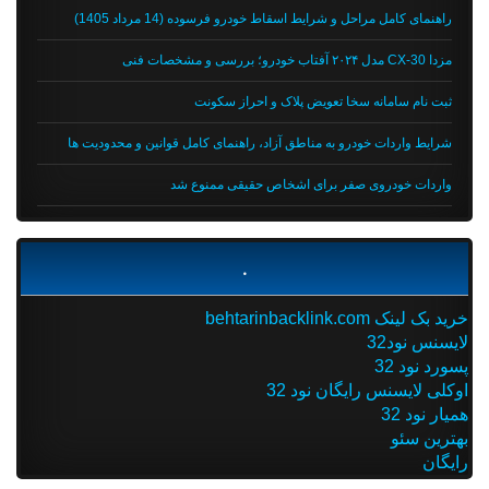
راهنمای کامل مراحل و شرایط اسقاط خودرو فرسوده (14 مرداد 1405)
مزدا CX-30 مدل ۲۰۲۴ آفتاب خودرو؛ بررسی و مشخصات فنی
ثبت نام سامانه سخا تعویض پلاک و احراز سکونت
شرایط واردات خودرو به مناطق آزاد، راهنمای کامل قوانین و محدودیت ها
واردات خودروی صفر برای اشخاص حقیقی ممنوع شد
.
خرید بک لینک behtarinbacklink.com
لایسنس نود32
پسورد نود 32
اوکلی لایسنس رایگان نود 32
همیار نود 32
بهترین سئو
رایگان