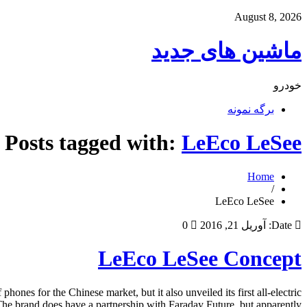
August 8, 2026
ماشین های جدید
خودرو
برگه نمونه
Posts tagged with:
LeEco LeSee
Home
/
LeEco LeSee
Date:
آوریل 21, 2016
0
LeEco LeSee Concept
es for the Chinese market, but it also unveiled its first all-electric
 The brand does have a partnership with Faraday Future, but apparently […]