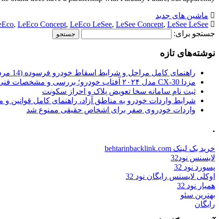
ماشین های جدید
eEco
,
LeEco Concept
,
LeEco LeSee
,
LeSee Concept
,
LeSee LeSee
جستجو برای:
نوشته‌های تازه
راهنمای کامل مراحل و شرایط اسقاط خودرو فرسوده (14 مرداد 1405)
مزدا CX-30 مدل ۲۰۲۴ آفتاب خودرو؛ بررسی و مشخصات فنی
ثبت نام سامانه سخا تعویض پلاک و احراز سکونت
شرایط واردات خودرو به مناطق آزاد، راهنمای کامل قوانین و 
واردات خودروی صفر برای اشخاص حقیقی ممنوع شد
.
خرید بک لینک behtarinbacklink.com
لایسنس نود32
پسورد نود 32
اوکلی لایسنس رایگان نود 32
همیار نود 32
بهترین سئو
رایگان