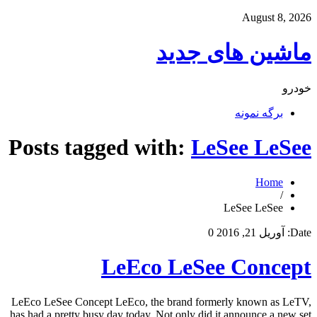
August 8, 2026
ماشین های جدید
خودرو
برگه نمونه
Posts tagged with:
LeSee LeSee
Home
/
LeSee LeSee
Date:
آوریل 21, 2016
0
LeEco LeSee Concept
LeEco LeSee Concept LeEco, the brand formerly known as LeTV,
has had a pretty busy day today. Not only did it announce a new set