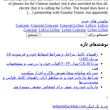
of phones for the Chinese market, but it also unveiled its first all-
electric that it is calling the LeSee. The brand does have a
partnership with Faraday Future, but apparently […]
ماشین های جدید
Concept
,
Concept Concept
,
Concept LeSee
,
LeEco
,
LeEco
Concept
,
LeEco LeSee
,
LeSee Concept
,
LeSee LeSee
جستجو برای:
نوشته‌های تازه
راهنمای کامل مراحل و شرایط اسقاط خودرو فرسوده (14
مرداد 1405)
مزدا CX-30 مدل ۲۰۲۴ آفتاب خودرو؛ بررسی و مشخصات
فنی
ثبت نام سامانه سخا تعویض پلاک و احراز سکونت
شرایط واردات خودرو به مناطق آزاد، راهنمای کامل قوانین و
محدودیت ها
واردات خودروی صفر برای اشخاص حقیقی ممنوع شد
.
خرید بک لینک behtarinbacklink.com