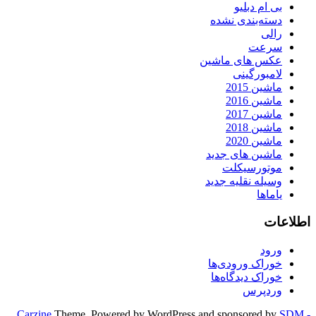
بی ام دبلیو
دسته‌بندی نشده
رالی
سرعت
عکس های ماشین
لامبورگینی
ماشین 2015
ماشین 2016
ماشین 2017
ماشین 2018
ماشین 2020
ماشین های جدید
موتورسیکلت
وسیله نقلیه جدید
یاماها
اطلاعات
ورود
خوراک ورودی‌ها
خوراک دیدگاه‌ها
وردپرس
Carzine
Theme, Powered by WordPress and sponsored by
SDM -