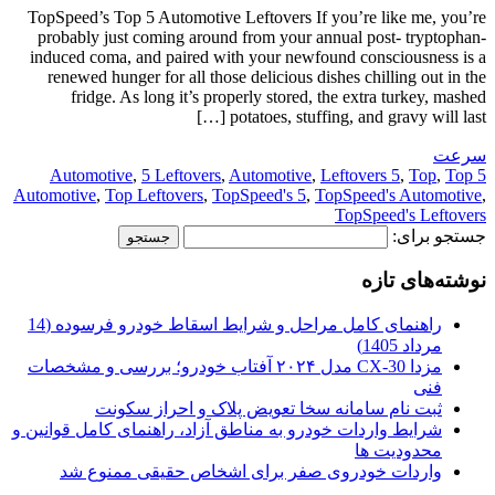
TopSpeed’s Top 5 Automotive Leftovers If you’re like me, you’re
probably just coming around from your annual post- tryptophan-
induced coma, and paired with your newfound consciousness is a
renewed hunger for all those delicious dishes chilling out in the
fridge. As long it’s properly stored, the extra turkey, mashed
potatoes, stuffing, and gravy will last […]
سرعت
,
5 Leftovers
,
Automotive
,
Leftovers 5
,
Top
,
Top
5 Automotive
Automotive
,
Top Leftovers
,
TopSpeed's 5
,
TopSpeed's Automotive
,
TopSpeed's Leftovers
جستجو برای:
نوشته‌های تازه
راهنمای کامل مراحل و شرایط اسقاط خودرو فرسوده (14
مرداد 1405)
مزدا CX-30 مدل ۲۰۲۴ آفتاب خودرو؛ بررسی و مشخصات
فنی
ثبت نام سامانه سخا تعویض پلاک و احراز سکونت
شرایط واردات خودرو به مناطق آزاد، راهنمای کامل قوانین و
محدودیت ها
واردات خودروی صفر برای اشخاص حقیقی ممنوع شد