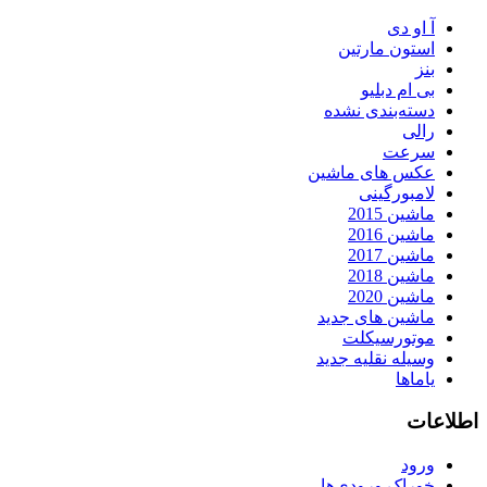
آ او دی
استون مارتین
بنز
بی ام دبلیو
دسته‌بندی نشده
رالی
سرعت
عکس های ماشین
لامبورگینی
ماشین 2015
ماشین 2016
ماشین 2017
ماشین 2018
ماشین 2020
ماشین های جدید
موتورسیکلت
وسیله نقلیه جدید
یاماها
اطلاعات
ورود
خوراک ورودی‌ها