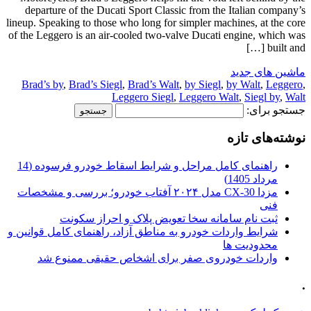
departure of the Ducati Sport Classic from the Italian company’s
lineup. Speaking to those who long for simpler machines, at the core
of the Leggero is an air-cooled two-valve Ducati engine, which was
built and […]
ماشین های جدید
Brad’s by
,
Brad’s Siegl
,
Brad’s Walt
,
by Siegl
,
by Walt
,
Leggero
,
Leggero Siegl
,
Leggero Walt
,
Siegl by
,
Walt
جستجو برای:
نوشته‌های تازه
راهنمای کامل مراحل و شرایط اسقاط خودرو فرسوده (14
مرداد 1405)
مزدا CX-30 مدل ۲۰۲۴ آفتاب خودرو؛ بررسی و مشخصات
فنی
ثبت نام سامانه سخا تعویض پلاک و احراز سکونت
شرایط واردات خودرو به مناطق آزاد، راهنمای کامل قوانین و
محدودیت ها
واردات خودروی صفر برای اشخاص حقیقی ممنوع شد
.