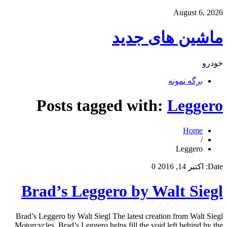
August 6, 2026
ماشین های جدید
خودرو
برگه نمونه
Posts tagged with:
Leggero
Home
/
Leggero
Date:
اکتبر 14, 2016
0
Brad’s Leggero by Walt Siegl
Brad’s Leggero by Walt Siegl The latest creation from Walt Siegl
Motorcycles, Brad’s Leggero helps fill the void left behind by the