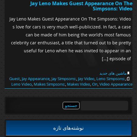
Jay Leno Makes Guest Appearance On The
Simpsons: Video
Jay Leno Makes Guest Appearance On The Simpsons: Video
s love for cars is very much well-publicized. In fact, a case
can be made of him being the world’s most famous
celebrity car enthusiast, a title that turned out to be pretty
useful for Leno when he was invited to appear in an
episode of […]
ماشین های جدید
Guest
,
Jay Appearance
,
Jay Simpsons:
,
Jay Video
,
Leno Simpsons:
,
Leno Video
,
Makes Simpsons:
,
Makes Video
,
On
,
Video Appearance
جستجو
برای:
نوشته‌های تازه