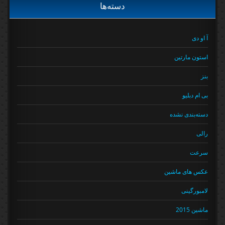
دسته‌ها
آ او دی
استون مارتین
بنز
بی ام دبلیو
دسته‌بندی نشده
رالی
سرعت
عکس های ماشین
لامبورگینی
ماشین 2015