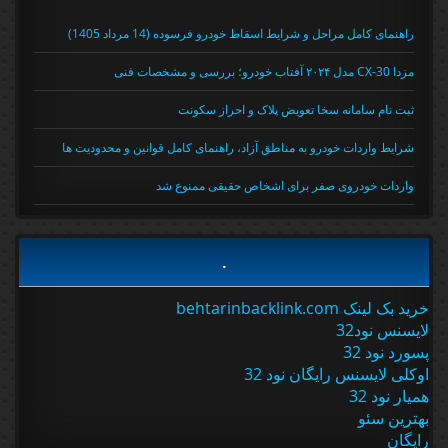
راهنمای کامل مراحل و شرایط اسقاط خودرو فرسوده (14 مرداد 1405)
مزدا CX-30 مدل ۲۰۲۴ آفتاب خودرو؛ بررسی و مشخصات فنی
ثبت نام سامانه سخا تعویض پلاک و احراز سکونت
شرایط واردات خودرو به مناطق آزاد، راهنمای کامل قوانین و محدودیت ها
واردات خودروی صفر برای اشخاص حقیقی ممنوع شد
.
خرید بک لینک behtarinbacklink.com
لایسنس نود32
پسورد نود 32
اوکلی لایسنس رایگان نود 32
همیار نود 32
بهترین سئو
رایگان