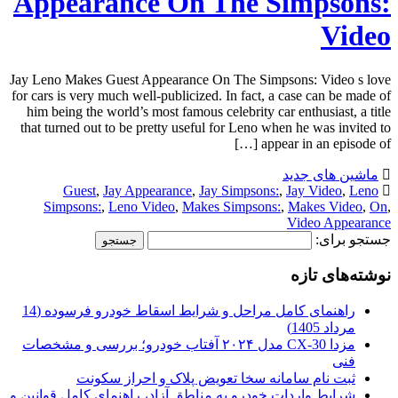
Appearance On The Simpsons:
Video
Jay Leno Makes Guest Appearance On The Simpsons: Video s love
for cars is very much well-publicized. In fact, a case can be made of
him being the world’s most famous celebrity car enthusiast, a title
that turned out to be pretty useful for Leno when he was invited to
appear in an episode of […]
ماشین های جدید
Guest
,
Jay Appearance
,
Jay Simpsons:
,
Jay Video
,
Leno
Simpsons:
,
Leno Video
,
Makes Simpsons:
,
Makes Video
,
On
,
Video Appearance
جستجو برای:
نوشته‌های تازه
راهنمای کامل مراحل و شرایط اسقاط خودرو فرسوده (14
مرداد 1405)
مزدا CX-30 مدل ۲۰۲۴ آفتاب خودرو؛ بررسی و مشخصات
فنی
ثبت نام سامانه سخا تعویض پلاک و احراز سکونت
شرایط واردات خودرو به مناطق آزاد، راهنمای کامل قوانین و