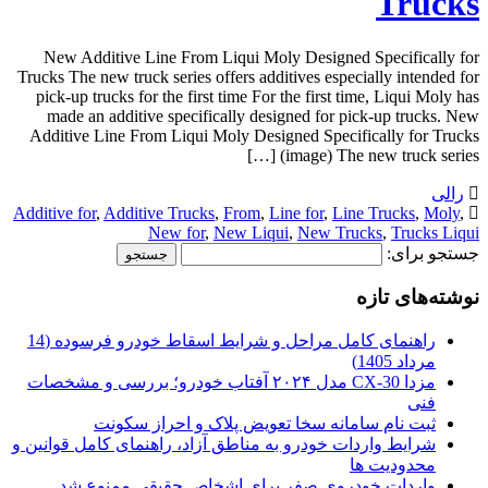
Trucks
New Additive Line From Liqui Moly Designed Specifically for
Trucks The new truck series offers additives especially intended for
pick-up trucks for the first time For the first time, Liqui Moly has
made an additive specifically designed for pick-up trucks. New
Additive Line From Liqui Moly Designed Specifically for Trucks
(image) The new truck series […]
رالی
Additive for
,
Additive Trucks
,
From
,
Line for
,
Line Trucks
,
Moly
,
New for
,
New Liqui
,
New Trucks
,
Trucks Liqui
جستجو برای:
نوشته‌های تازه
راهنمای کامل مراحل و شرایط اسقاط خودرو فرسوده (14
مرداد 1405)
مزدا CX-30 مدل ۲۰۲۴ آفتاب خودرو؛ بررسی و مشخصات
فنی
ثبت نام سامانه سخا تعویض پلاک و احراز سکونت
شرایط واردات خودرو به مناطق آزاد، راهنمای کامل قوانین و
محدودیت ها
واردات خودروی صفر برای اشخاص حقیقی ممنوع شد