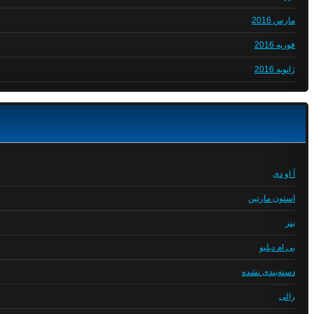
مارس 2016
فوریه 2016
ژانویه 2016
آ او دی
استون مارتین
بنز
بی ام دبلیو
دسته‌بندی نشده
رالی