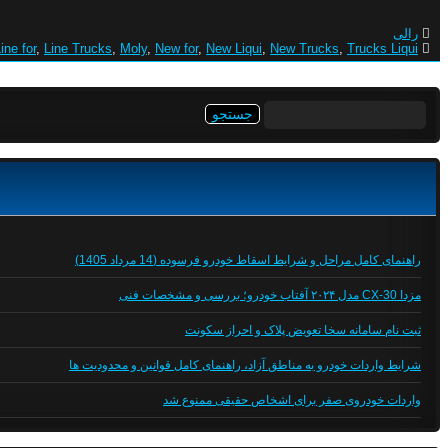
رالی
ine for
,
Line Trucks
,
Moly
,
New for
,
New Liqui
,
New Trucks
,
Trucks Liqui
جستجو
برای:
راهنمای کامل مراحل و شرایط اسقاط خودرو فرسوده (14 مرداد 1405)
مزدا CX-30 مدل ۲۰۲۴ آفتاب خودرو؛ بررسی و مشخصات فنی
ثبت نام سامانه سخا تعویض پلاک و احراز سکونت
شرایط واردات خودرو به مناطق آزاد، راهنمای کامل قوانین و محدودیت ها
واردات خودروی صفر برای اشخاص حقیقی ممنوع شد