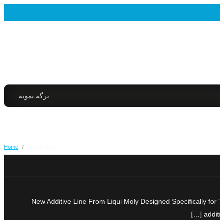
برگه نمونه
Home
/
New Trucks
New Additive Line From Liqui Moly Designed Specifically for Tr
addit