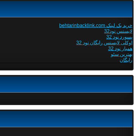
خرید بک لینک behtarinbacklink.com
لایسنس نود32
پسورد نود 32
اوکلی لایسنس رایگان نود 32
همیار نود 32
بهترین سئو
رایگان