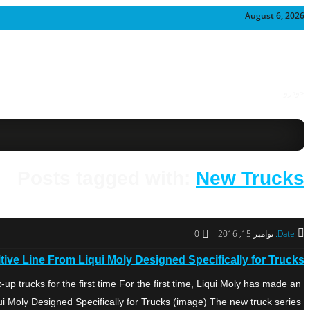
August 6, 2026
خودرو
Posts tagged with:
New Trucks
Date:
نوامبر 15, 2016
0
ive Line From Liqui Moly Designed Specifically for Trucks
up trucks for the first time For the first time, Liqui Moly has made an
i Moly Designed Specifically for Trucks (image) The new truck series […]