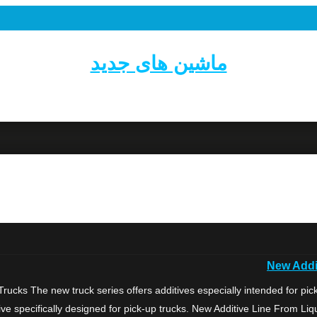
ماشین های جدید
New Addit
ucks The new truck series offers additives especially intended for pick-
ive specifically designed for pick-up trucks. New Additive Line From Liqu