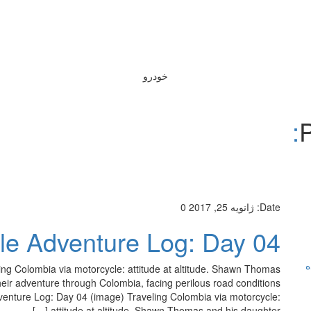
خودرو
P
Date:
ژانویه 25, 2017
0
le Adventure Log: Day 04
ه
ng Colombia via motorcycle: attitude at altitude. Shawn Thomas
heir adventure through Colombia, facing perilous road conditions
enture Log: Day 04 (image) Traveling Colombia via motorcycle:
attitude at altitude. Shawn Thomas and his daughter […]