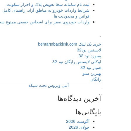
ثبت نام سامانه سخا تعویض پلاک و احراز سکونت
شرایط واردات خودرو به مناطق آزاد، راهنمای کامل
قوانین و محدودیت ها
واردات خودروی صفر برای اشخاص حقیقی ممنوع شد
.
خرید بک لینک behtarinbacklink.com
لایسنس نود32
پسورد نود 32
اوکلی لایسنس رایگان نود 32
همیار نود 32
بهترین سئو
رایگان
آنتی ویروس تحت شبکه
آخرین دیدگاه‌ها
بایگانی‌ها
آگوست 2026
جولای 2026