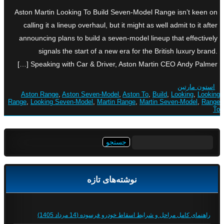
Aston Martin Looking To Build Seven-Model Range isn’t keen on
calling it a lineup overhaul, but it might as well admit to it after
announcing plans to build a seven-model lineup that effectively
signals the start of a new era for the British luxury brand.
Speaking with Car & Driver, Aston Martin CEO Andy Palmer […]
استون مارتین
Aston Range
,
Aston Seven-Model
,
Aston To
,
Build
,
Looking
,
Looking
Range
,
Looking Seven-Model
,
Martin Range
,
Martin Seven-Model
,
Range
To
جستجو
برای:
نوشته‌های تازه
راهنمای کامل مراحل و شرایط اسقاط خودرو فرسوده (14 مرداد 1405)