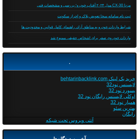
مزدا CX-30 مدل ۲۰۲۴ آفتاب خودرو؛ بررسی و مشخصات فنی
ثبت نام سامانه سخا تعویض پلاک و احراز سکونت
شرایط واردات خودرو به مناطق آزاد، راهنمای کامل قوانین و محدودیت ها
واردات خودروی صفر برای اشخاص حقیقی ممنوع شد
.
خرید بک لینک behtarinbacklink.com
لایسنس نود32
پسورد نود 32
اوکلی لایسنس رایگان نود 32
همیار نود 32
بهترین سئو
رایگان
آنتی ویروس تحت شبکه
آخرین دیدگاه‌ها