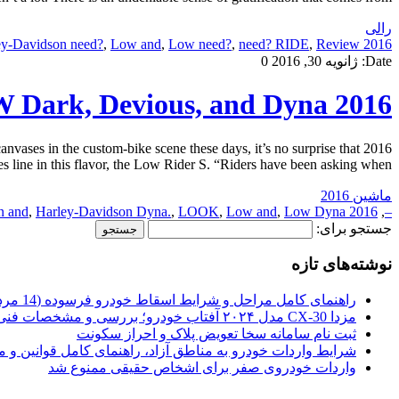
رالی
ey-Davidson need?
,
Low and
,
Low need?
,
need? RIDE
,
Review:
2016 and
Date:
ژانویه 30, 2016
0
2016 Harley-Davidson Low Rider S – FIRST LOOK REVIEW Dark, Devious, and Dyna.
es in the custom-bike scene these days, it’s no surprise that
line in this flavor, the Low Rider S. “Riders have been asking when […]
ماشین 2016
n and
,
Harley-Davidson Dyna.
,
LOOK
,
Low and
,
Low Dyna.
2016 and
,
–
جستجو برای:
نوشته‌های تازه
راهنمای کامل مراحل و شرایط اسقاط خودرو فرسوده (14 مرداد 1405)
مزدا CX-30 مدل ۲۰۲۴ آفتاب خودرو؛ بررسی و مشخصات فنی
ثبت نام سامانه سخا تعویض پلاک و احراز سکونت
شرایط واردات خودرو به مناطق آزاد، راهنمای کامل قوانین و 
واردات خودروی صفر برای اشخاص حقیقی ممنوع شد