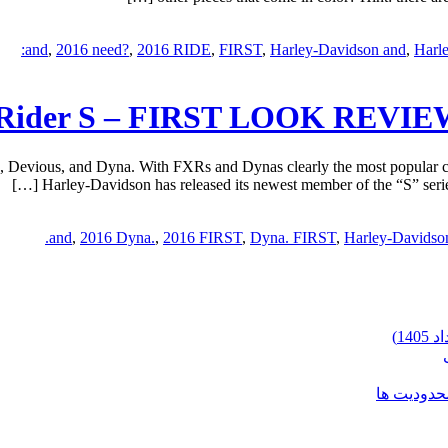
,
2016 need?
,
2016 RIDE
,
FIRST
,
Harley-Davidson and
,
Harl
vious, and Dyna. With FXRs and Dynas clearly the most popular canvas
Harley-Davidson has released its newest member of the “S” series 
,
2016 Dyna.
,
2016 FIRST
,
Dyna. FIRST
,
Harley-Davidso
محدودیت ها