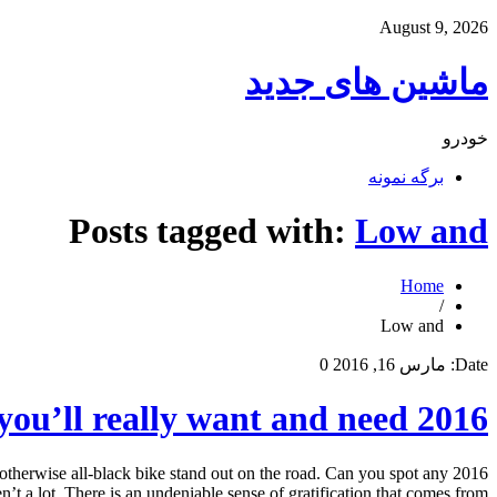
August 9, 2026
ماشین های جدید
خودرو
برگه نمونه
Posts tagged with:
Low and
Home
/
Low and
Date:
مارس 16, 2016
0
2016 Harley-Davidson Low Rider S – FIRST RIDE REVIEW All you’ll really want and need?
erwise all-black bike stand out on the road. Can you spot any
’t a lot. There is an undeniable sense of gratification that comes from […]