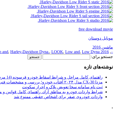
free download movie
موبایل دوستان
ماشین 2016
n and
,
Harley-Davidson Dyna.
,
LOOK
,
Low and
,
Low Dyna.
2016 and
,
–
جستجو برای:
نوشته‌های تازه
راهنمای کامل مراحل و شرایط اسقاط خودرو فرسوده (14 مرداد 1405)
مزدا CX-30 مدل ۲۰۲۴ آفتاب خودرو؛ بررسی و مشخصات فنی
ثبت نام سامانه سخا تعویض پلاک و احراز سکونت
شرایط واردات خودرو به مناطق آزاد، راهنمای کامل قوانین و 
واردات خودروی صفر برای اشخاص حقیقی ممنوع شد
.