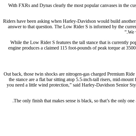
With FXRs and Dynas clearly the most popular canvases in the cust
“Riders have been asking when Harley-Davidson would build another 
answer to that question. The Low Rider S is informed by the curren
We w
While the Low Rider S features the tall stance that is currently po
engine produces a claimed 115 foot-pounds of peak torque at 3500
Out back, those twin shocks are nitrogen-gas charged Premium Ride uni
the stance are a flat bar sitting atop 5.5-inch-tall risers, mid-moun
you need a little wind protection,” said Harley-Davidson Senior St
The only finish that makes sense is black, so that’s the only o