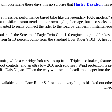
om-bike scene these days, it’s no surprise that
Harley-Davidson
has r
aggressive, performance-based bike like the legendary FXR models,” sa
t tall-bike custom trend and our own styling heritage, but also seeks t
anted to really connect the rider to the road by delivering instantaneous
pular, it’s the Screamin’ Eagle Twin Cam 110 engine, upgraded brakes, and
 rpm (a 13-percent bump from the standard Low Rider’s 103). A heavy-d
ts, while a cartridge fork resides up front. Triple disc brakes, featur
t foot controls, and an ultra low 26.6 inch solo seat. Wind protection is 
ylist Dais Nagao. “Then the way we inset the headlamp deeper into the s
ne available on the Low Rider S. Just about everything is blacked out o
Check