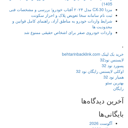
1405)
مزدا CX-30 مدل ۲۰۲۴ آفتاب خودرو؛ بررسی و مشخصات فنی
ثبت نام سامانه سخا تعویض پلاک و احراز سکونت
شرایط واردات خودرو به مناطق آزاد، راهنمای کامل قوانین و
محدودیت ها
واردات خودروی صفر برای اشخاص حقیقی ممنوع شد
.
خرید بک لینک behtarinbacklink.com
لایسنس نود32
پسورد نود 32
اوکلی لایسنس رایگان نود 32
همیار نود 32
بهترین سئو
رایگان
آخرین دیدگاه‌ها
بایگانی‌ها
آگوست 2026