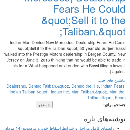
Fears He Could
&quot;Sell it to the
Taliban.&quot;
Indian Man Denied New Mercedes; Dealership Fears He Could
&quot;Sell it to the Taliban.&quot; 50-year old Surjeet Bassi
walked into the Prestige Motors dealership in Bergen County, New
Jersey on June 3, 2016 thinking that he would be able to trade in
his for a What happened next ended with Bassi filing a lawsuit
against […]
ماشین های جدید
Dealership
,
Denied Taliban.&quot;
,
Denied the
,
He
,
Indian Fears
,
Indian Taliban.&quot;
,
Indian the
,
Man Taliban.&quot;
,
Man the
,
Taliban.&quot; Fears
جستجو برای:
نوشته‌های تازه
راهنمای کامل مراحل و شرایط اسقاط خودرو فرسوده (14 مرداد