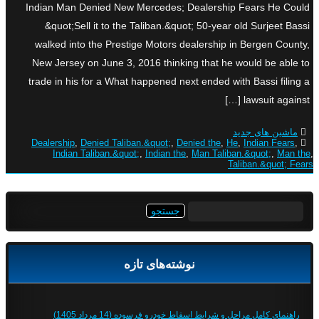
Indian Man Denied New Mercedes; Dealership Fears He Could
&quot;Sell it to the Taliban.&quot; 50-year old Surjeet Bassi
walked into the Prestige Motors dealership in Bergen County,
New Jersey on June 3, 2016 thinking that he would be able to
trade in his for a What happened next ended with Bassi filing a
lawsuit against […]
ماشین های جدید
Dealership
,
Denied Taliban.&quot;
,
Denied the
,
He
,
Indian Fears
,
Indian Taliban.&quot;
,
Indian the
,
Man Taliban.&quot;
,
Man the
,
Taliban.&quot; Fears
جستجو
برای:
نوشته‌های تازه
راهنمای کامل مراحل و شرایط اسقاط خودرو فرسوده (14 مرداد 1405)