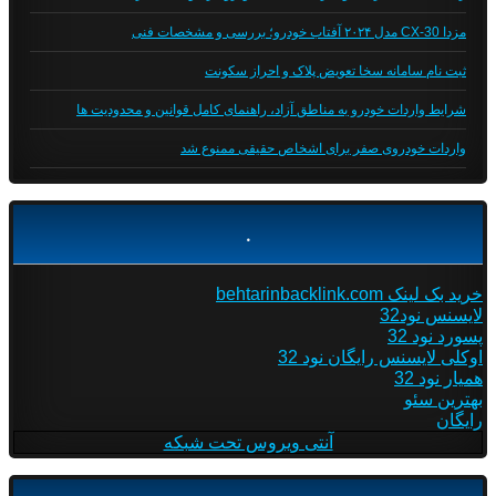
مزدا CX-30 مدل ۲۰۲۴ آفتاب خودرو؛ بررسی و مشخصات فنی
ثبت نام سامانه سخا تعویض پلاک و احراز سکونت
شرایط واردات خودرو به مناطق آزاد، راهنمای کامل قوانین و محدودیت ها
واردات خودروی صفر برای اشخاص حقیقی ممنوع شد
.
خرید بک لینک behtarinbacklink.com
لایسنس نود32
پسورد نود 32
اوکلی لایسنس رایگان نود 32
همیار نود 32
بهترین سئو
رایگان
آنتی ویروس تحت شبکه