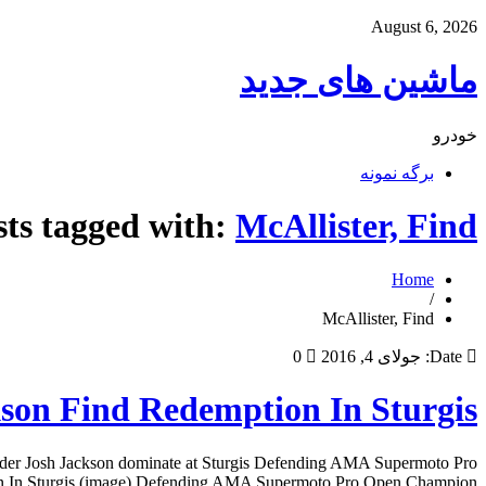
August 6, 2026
ماشین های جدید
خودرو
برگه نمونه
sts tagged with:
McAllister, Find
Home
/
McAllister, Find
Date:
جولای 4, 2016
0
kson Find Redemption In Sturgis
ader Josh Jackson dominate at Sturgis Defending AMA Supermoto Pro
n In Sturgis (image) Defending AMA Supermoto Pro Open Champion […]