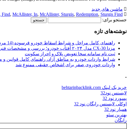
ماشین های جدید
, Find
,
McAllister, In
,
McAllister, Sturgis
,
Redemption
,
Sturgis Find
جستجو برای:
نوشته‌های تازه
راهنمای کامل مراحل و شرایط اسقاط خودرو فرسوده (14 مرداد 1405)
مزدا CX-30 مدل ۲۰۲۴ آفتاب خودرو؛ بررسی و مشخصات فنی
ثبت نام سامانه سخا تعویض پلاک و احراز سکونت
شرایط واردات خودرو به مناطق آزاد، راهنمای کامل قوانین و 
واردات خودروی صفر برای اشخاص حقیقی ممنوع شد
.
خرید بک لینک behtarinbacklink.com
لایسنس نود32
پسورد نود 32
اوکلی لایسنس رایگان نود 32
همیار نود 32
بهترین سئو
رایگان