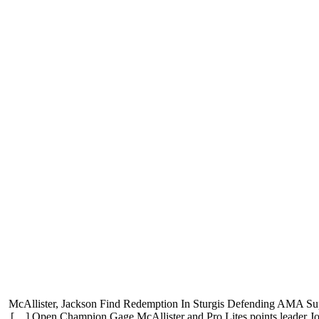
McAllister, Jackson Find Redemption In Sturgis Defending AMA Su
Open Champion Gage McAllister and Pro Lites points leader J