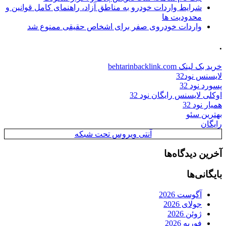
شرایط واردات خودرو به مناطق آزاد، راهنمای کامل قوانین و
محدودیت ها
واردات خودروی صفر برای اشخاص حقیقی ممنوع شد
.
خرید بک لینک behtarinbacklink.com
لایسنس نود32
پسورد نود 32
اوکلی لایسنس رایگان نود 32
همیار نود 32
بهترین سئو
رایگان
آنتی ویروس تحت شبکه
آخرین دیدگاه‌ها
بایگانی‌ها
آگوست 2026
جولای 2026
ژوئن 2026
فوریه 2026