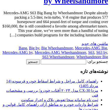
by Wheelsandmore
Mercedes-AMG S63 Big Bang by Wheelsandmore Despite already
packing a 5.5-liter, twin-turbo, V-8 engine that produces 577
horsepower and 664 pound-feet of torque and costing over
$160,000, the is still considered a favorite among aftermarket tuners.
This year alone, we’ve seen more than a handful of tuning
companies build programs for the including luminaries like […]
ماشین های جدید
Bang
,
Big by
,
Big Wheelsandmore
,
Mercedes-AMG Big
,
Mercedes-AMG by
,
Mercedes-AMG Wheelsandmore
,
S63
,
S63 by
,
S63 Wheelsandmore
,
Wheelsandmore Big
جستجو برای:
نوشته‌های تازه
راهنمای کامل مراحل و شرایط اسقاط خودرو فرسوده (14
مرداد 1405)
مزدا CX-30 مدل ۲۰۲۴ آفتاب خودرو؛ بررسی و مشخصات
فنی
ثبت نام سامانه سخا تعویض پلاک و احراز سکونت
شرایط واردات خودرو به مناطق آزاد، راهنمای کامل قوانین و
محدودیت ها