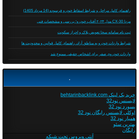
راهنمای کامل مراحل و شرایط اسقاط خودرو فرسوده (14 مرداد 1405)
مزدا CX-30 مدل ۲۰۲۴ آفتاب خودرو؛ بررسی و مشخصات فنی
ثبت نام سامانه سخا تعویض پلاک و احراز سکونت
شرایط واردات خودرو به مناطق آزاد، راهنمای کامل قوانین و محدودیت ها
واردات خودروی صفر برای اشخاص حقیقی ممنوع شد
.
خرید بک لینک behtarinbacklink.com
لایسنس نود32
پسورد نود 32
اوکلی لایسنس رایگان نود 32
همیار نود 32
بهترین سئو
رایگان
آنتی ویروس تحت شبکه