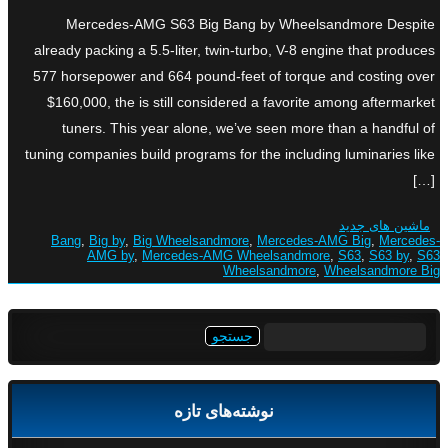
Mercedes-AMG S63 Big Bang by Wheelsandmore Despite
already packing a 5.5-liter, twin-turbo, V-8 engine that produces
577 horsepower and 664 pound-feet of torque and costing over
$160,000, the is still considered a favorite among aftermarket
tuners. This year alone, we’ve seen more than a handful of
tuning companies build programs for the including luminaries like
[…]
ماشین های جدید
Bang
,
Big by
,
Big Wheelsandmore
,
Mercedes-AMG Big
,
Mercedes-
AMG by
,
Mercedes-AMG Wheelsandmore
,
S63
,
S63 by
,
S63
Wheelsandmore
,
Wheelsandmore Big
جستجو
برای:
نوشته‌های تازه