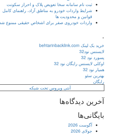
ثبت نام سامانه سخا تعویض پلاک و احراز سکونت
شرایط واردات خودرو به مناطق آزاد، راهنمای کامل
قوانین و محدودیت ها
واردات خودروی صفر برای اشخاص حقیقی ممنوع شد
.
خرید بک لینک behtarinbacklink.com
لایسنس نود32
پسورد نود 32
اوکلی لایسنس رایگان نود 32
همیار نود 32
بهترین سئو
رایگان
آنتی ویروس تحت شبکه
آخرین دیدگاه‌ها
بایگانی‌ها
آگوست 2026
جولای 2026