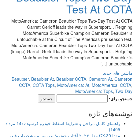
Test At COTA
MotoAmerica: Cameron Beaubier Tops Two-Day Test At COTA
Garrett Gerloff leads the way in Supersport… Reigning
MotoAmerica Superbike Champion Cameron Beaubier is
untouchable at the Circuit of The Americas pre-season test.
MotoAmerica: Cameron Beaubier Tops Two-Day Test At COTA
(image) Garrett Gerloff leads the way in Supersport… Reigning
MotoAmerica Superbike Champion Cameron Beaubier is
untouchable […]
ماشین های جدید
Beaubier
,
Beaubier At
,
Beaubier COTA
,
Cameron At
,
Cameron
COTA
,
COTA Tops
,
MotoAmerica: At
,
MotoAmerica: COTA
,
MotoAmerica: Tops
,
Two-Day
جستجو برای:
نوشته‌های تازه
راهنمای کامل مراحل و شرایط اسقاط خودرو فرسوده (14 مرداد
1405)
مزدا CX-30 مدل ۲۰۲۴ آفتاب خودرو؛ بررسی و مشخصات فنی