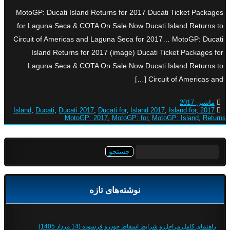
MotoGP: Ducati Island Returns for 2017 Ducati Ticket Packages
for Laguna Seca & COTA On Sale Now Ducati Island Returns to
Circuit of Americas and Laguna Seca for 2017… MotoGP: Ducati
Island Returns for 2017 (image) Ducati Ticket Packages for
Laguna Seca & COTA On Sale Now Ducati Island Returns to
Circuit of Americas and […]
ماشین 2017
,
Ducati
,
Ducati 2017
,
Ducati for
,
Island 2017
,
Island for
,
2017 Island
MotoGP: 2017
,
MotoGP: for
,
MotoGP: Island
,
Returns
جستجو
برای:
نوشته‌های تازه
راهنمای کامل مراحل و شرایط اسقاط خودرو فرسوده (14 مرداد 1405)