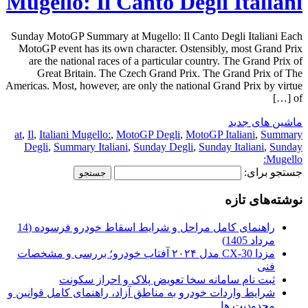
Mugello: Il Canto Degli Italiani
Sunday MotoGP Summary at Mugello: Il Canto Degli Italiani Each
MotoGP event has its own character. Ostensibly, most Grand Prix
are the national races of a particular country. The Grand Prix of
Great Britain. The Czech Grand Prix. The Grand Prix of The
Americas. Most, however, are only the national Grand Prix by virtue
of […]
ماشین های جدید
at
,
Il
,
Italiani Mugello:
,
MotoGP Degli
,
MotoGP Italiani
,
Summary
Degli
,
Summary Italiani
,
Sunday Degli
,
Sunday Italiani
,
Sunday
Mugello:
جستجو برای:
نوشته‌های تازه
راهنمای کامل مراحل و شرایط اسقاط خودرو فرسوده (14
مرداد 1405)
مزدا CX-30 مدل ۲۰۲۴ آفتاب خودرو؛ بررسی و مشخصات
فنی
ثبت نام سامانه سخا تعویض پلاک و احراز سکونت
شرایط واردات خودرو به مناطق آزاد، راهنمای کامل قوانین و
محدودیت ها