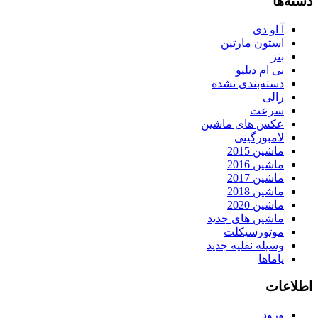
دسته‌ها
آ او دی
استون مارتین
بنز
بی ام دبلیو
دسته‌بندی نشده
رالی
سرعت
عکس های ماشین
لامبورگینی
ماشین 2015
ماشین 2016
ماشین 2017
ماشین 2018
ماشین 2020
ماشین های جدید
موتورسیکلت
وسیله نقلیه جدید
یاماها
اطلاعات
ورود