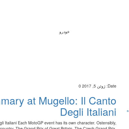
خودرو
Date:
ژوئن 5, 2017
0
ry at Mugello: Il Canto
Degli Italiani
ه
 Italiani Each MotoGP event has its own character. Ostensibly,
r country. The Grand Prix of Great Britain. The Czech Grand Prix.