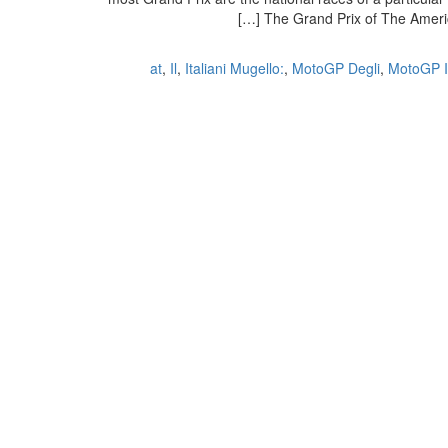
The Grand Prix of The Americas
at
,
Il
,
Italiani Mugello:
,
MotoGP Degli
,
MotoGP It