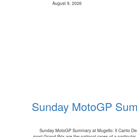
August 9, 2026
Sunday MotoGP Summa
Sunday MotoGP Summary at Mugello: Il Canto Degli
most Grand Prix are the national races of a particula