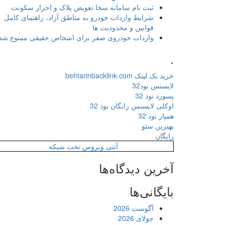
ثبت نام سامانه سخا تعویض پلاک و احراز سکونت
شرایط واردات خودرو به مناطق آزاد، راهنمای کامل
قوانین و محدودیت ها
واردات خودروی صفر برای اشخاص حقیقی ممنوع شد
.
خرید بک لینک behtarinbacklink.com
لایسنس نود32
پسورد نود 32
اوکلی لایسنس رایگان نود 32
همیار نود 32
بهترین سئو
رایگان
آنتی ویروس تحت شبکه
آخرین دیدگاه‌ها
بایگانی‌ها
آگوست 2026
جولای 2026