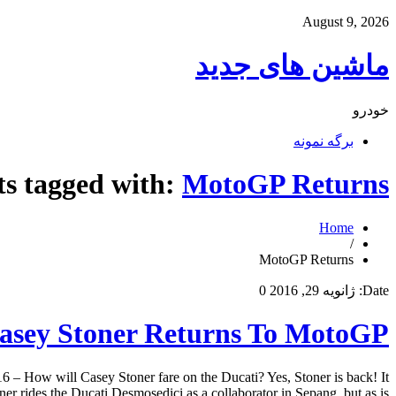
August 9, 2026
ماشین های جدید
خودرو
برگه نمونه
ts tagged with:
MotoGP Returns
Home
/
MotoGP Returns
Date:
ژانویه 29, 2016
0
asey Stoner Returns To MotoGP
 – How will Casey Stoner fare on the Ducati? Yes, Stoner is back! It
r rides the Ducati Desmosedici as a collaborator in Sepang, but as is […]