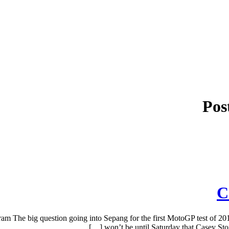
Pos
C
m The big question going into Sepang for the first MotoGP test of 2016
won’t be until Saturday that Casey Stone