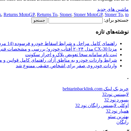
ماشین های جدید
s
,
Returns MotoGP
,
Returns To
,
Stoner
,
Stoner MotoGP
,
Stoner To
,
to
جستجو برای:
نوشته‌های تازه
راهنمای کامل مراحل و شرایط اسقاط خودرو فرسوده (14 مرداد 1405)
مزدا CX-30 مدل ۲۰۲۴ آفتاب خودرو؛ بررسی و مشخصات فنی
ثبت نام سامانه سخا تعویض پلاک و احراز سکونت
شرایط واردات خودرو به مناطق آزاد، راهنمای کامل قوانین و 
واردات خودروی صفر برای اشخاص حقیقی ممنوع شد
.
خرید بک لینک behtarinbacklink.com
لایسنس نود32
پسورد نود 32
اوکلی لایسنس رایگان نود 32
همیار نود 32
بهترین سئو
رایگان