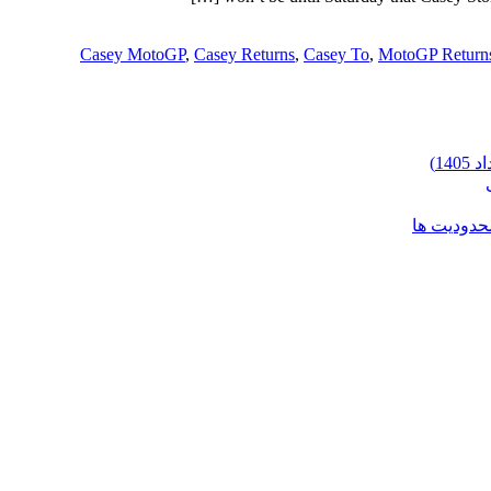
Casey MotoGP
,
Casey Returns
,
Casey To
,
MotoGP Return
محدودیت ها