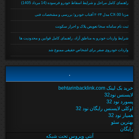
راهنمای کامل مراحل و شرایط اسقاط خودرو فرسوده (14 مرداد 1405)
مزدا CX-30 مدل ۲۰۲۴ آفتاب خودرو؛ بررسی و مشخصات فنی
ثبت نام سامانه سخا تعویض پلاک و احراز سکونت
شرایط واردات خودرو به مناطق آزاد، راهنمای کامل قوانین و محدودیت ها
واردات خودروی صفر برای اشخاص حقیقی ممنوع شد
.
خرید بک لینک behtarinbacklink.com
لایسنس نود32
پسورد نود 32
اوکلی لایسنس رایگان نود 32
همیار نود 32
بهترین سئو
رایگان
آنتی ویروس تحت شبکه