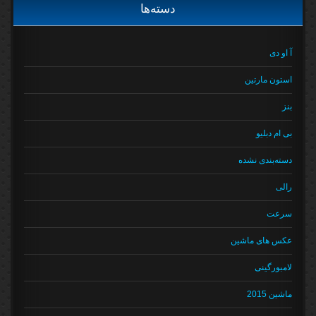
دسته‌ها
آ او دی
استون مارتین
بنز
بی ام دبلیو
دسته‌بندی نشده
رالی
سرعت
عکس های ماشین
لامبورگینی
ماشین 2015