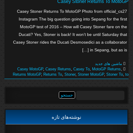
Casey Stoner Returns To MotoGP
Casey Stoner Returns To MotoGP Photo from official_cs27
Instagram The big question going into Sepang for the first
MotoGP test of 2016 – How will Casey Stoner fare on the
Ducati? Yes, Stoner is back! It won’t be until Saturday that
Casey Stoner rides the Ducati Desmosedici as a collaborator
in Sepang, but as is […]
ماشین های جدید
Casey MotoGP
,
Casey Returns
,
Casey To
,
MotoGP Returns
,
Returns MotoGP
,
Returns To
,
Stoner
,
Stoner MotoGP
,
Stoner To
,
to
جستجو
برای:
نوشته‌های تازه