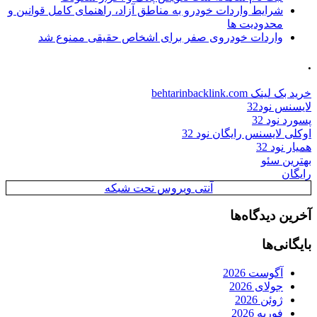
شرایط واردات خودرو به مناطق آزاد، راهنمای کامل قوانین و
محدودیت ها
واردات خودروی صفر برای اشخاص حقیقی ممنوع شد
.
خرید بک لینک behtarinbacklink.com
لایسنس نود32
پسورد نود 32
اوکلی لایسنس رایگان نود 32
همیار نود 32
بهترین سئو
رایگان
آنتی ویروس تحت شبکه
آخرین دیدگاه‌ها
بایگانی‌ها
آگوست 2026
جولای 2026
ژوئن 2026
فوریه 2026