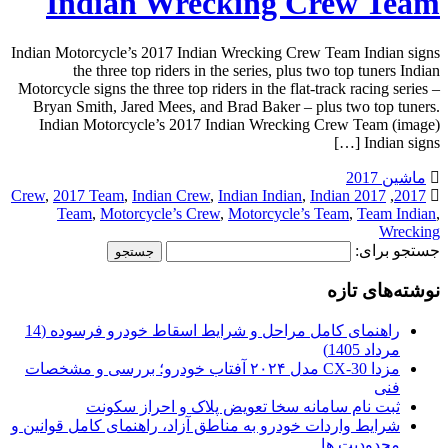
Indian Wrecking Crew Team
Indian Motorcycle’s 2017 Indian Wrecking Crew Team Indian signs
the three top riders in the series, plus two top tuners Indian
Motorcycle signs the three top riders in the flat-track racing series –
Bryan Smith, Jared Mees, and Brad Baker – plus two top tuners.
Indian Motorcycle’s 2017 Indian Wrecking Crew Team (image)
Indian signs […]
ماشین 2017
,
2017 Team
,
Indian Crew
,
Indian Indian
,
Indian
2017 Crew
,
2017
Team
,
Motorcycle’s Crew
,
Motorcycle’s Team
,
Team Indian
,
Wrecking
جستجو برای:
نوشته‌های تازه
راهنمای کامل مراحل و شرایط اسقاط خودرو فرسوده (14
مرداد 1405)
مزدا CX-30 مدل ۲۰۲۴ آفتاب خودرو؛ بررسی و مشخصات
فنی
ثبت نام سامانه سخا تعویض پلاک و احراز سکونت
شرایط واردات خودرو به مناطق آزاد، راهنمای کامل قوانین و
محدودیت ها