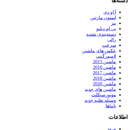
دسته‌ها
آ او دی
استون مارتین
بنز
بی ام دبلیو
دسته‌بندی نشده
رالی
سرعت
عکس های ماشین
لامبورگینی
ماشین 2015
ماشین 2016
ماشین 2017
ماشین 2018
ماشین 2020
ماشین های جدید
موتورسیکلت
وسیله نقلیه جدید
یاماها
اطلاعات
ورود