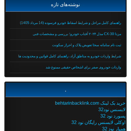
نوشته‌های تازه
راهنمای کامل مراحل و شرایط اسقاط خودرو فرسوده (14 مرداد 1405)
مزدا CX-30 مدل ۲۰۲۴ آفتاب خودرو؛ بررسی و مشخصات فنی
ثبت نام سامانه سخا تعویض پلاک و احراز سکونت
شرایط واردات خودرو به مناطق آزاد، راهنمای کامل قوانین و محدودیت ها
واردات خودروی صفر برای اشخاص حقیقی ممنوع شد
.
خرید بک لینک behtarinbacklink.com
لایسنس نود32
پسورد نود 32
اوکلی لایسنس رایگان نود 32
همیار نود 32