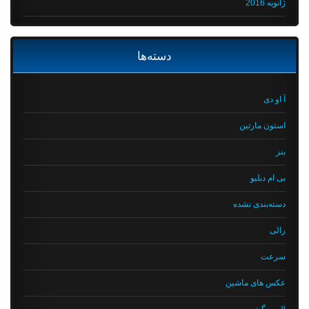
ژانویه 2016
دسته‌ها
آ او دی
استون مارتین
بنز
بی ام دبلیو
دسته‌بندی نشده
رالی
سرعت
عکس های ماشین
لامبورگینی