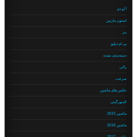
آ او دی
استون مارتین
بنز
بی ام دبلیو
دسته‌بندی نشده
رالی
سرعت
عکس های ماشین
لامبورگینی
ماشین 2015
ماشین 2016
ماشین 2017