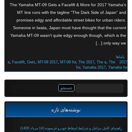
The Yamaha MT-09 Gets a Facelift & More for 2017 Yamaha’s
MT line runs with the tagline “The Dark Side of Japan” and
promises edgy and affordable street bikes for urban riders.
Someone in Iwata, Japan must have thought that the current
Yamaha MT-09 wasn’t quite edgy enough though, which is the
only way we […]
یاماها
,
Facelift
,
Gets
,
MT-09 2017
,
MT-09 for
,
The 2017
,
The a
,
The
2017 a
for
,
Yamaha 2017
,
Yamaha for
جستجو
برای:
نوشته‌های تازه
راهنمای کامل مراحل و شرایط اسقاط خودرو فرسوده (14 مرداد 1405)