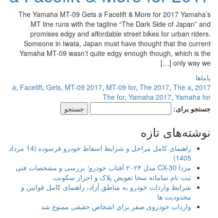
The Yamaha MT-09 Gets a Facelift & More for 2017 Yamaha’s
MT line runs with the tagline “The Dark Side of Japan” and
promises edgy and affordable street bikes for urban riders.
Someone in Iwata, Japan must have thought that the current
Yamaha MT-09 wasn’t quite edgy enough though, which is the
only way we […]
یاماها
,
Facelift
,
Gets
,
MT-09 2017
,
MT-09 for
,
The 2017
,
The a
,
2017 a
The for
,
Yamaha 2017
,
Yamaha for
جستجو برای:
نوشته‌های تازه
راهنمای کامل مراحل و شرایط اسقاط خودرو فرسوده (14 مرداد
1405)
مزدا CX-30 مدل ۲۰۲۴ آفتاب خودرو؛ بررسی و مشخصات فنی
ثبت نام سامانه سخا تعویض پلاک و احراز سکونت
شرایط واردات خودرو به مناطق آزاد، راهنمای کامل قوانین و
محدودیت ها
واردات خودروی صفر برای اشخاص حقیقی ممنوع شد