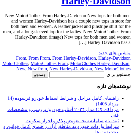
Harley-Davidson
New MotorClothes From Harley-Davidson New tops for both men
and women Harley-Davidson has a couple new tops in store for
both men and women. A leather jacket and pinstripe shirt for the
men, and a long-sleeved top for the ladies. New MotorClothes From
Harley-Davidson (image) New tops for both men and women
Harley-Davidson has a […]
ماشین های جدید
From
,
From From
,
From Harley-Davidson
,
Harley-Davidson
MotorClothes
,
MotorClothes From
,
MotorClothes Harley-Davidson
,
New
,
New from
,
New Harley-Davidson
,
New MotorClothes
جستجو برای:
نوشته‌های تازه
راهنمای کامل مراحل و شرایط اسقاط خودرو فرسوده (14
مرداد 1405)
مزدا CX-30 مدل ۲۰۲۴ آفتاب خودرو؛ بررسی و مشخصات
فنی
ثبت نام سامانه سخا تعویض پلاک و احراز سکونت
شرایط واردات خودرو به مناطق آزاد، راهنمای کامل قوانین و
محدودیت ها